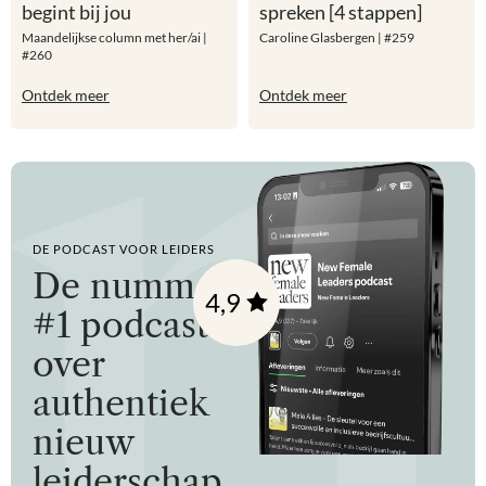
begint bij jou
spreken [4 stappen]
Maandelijkse column met her/ai |
Caroline Glasbergen | #259
#260
Ontdek meer
Ontdek meer
DE PODCAST VOOR LEIDERS
De nummer
4,9
#1 podcast
over
authentiek
nieuw
leiderschap