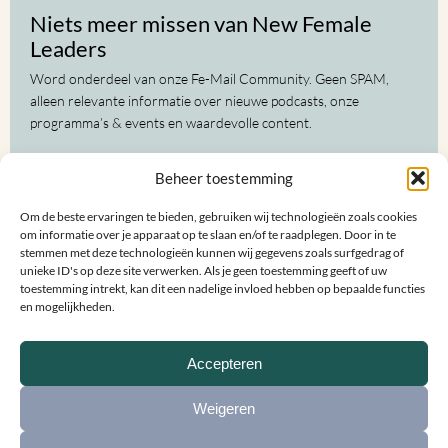
Niets meer missen van New Female
Leaders
Word onderdeel van onze Fe-Mail Community. Geen SPAM,
alleen relevante informatie over nieuwe podcasts, onze
programma’s & events en waardevolle content.
Voor-
Beheer toestemming
en
achternaam
Om de beste ervaringen te bieden, gebruiken wij technologieën zoals cookies
(Vereist)
E-
om informatie over je apparaat op te slaan en/of te raadplegen. Door in te
mailadres
stemmen met deze technologieën kunnen wij gegevens zoals surfgedrag of
unieke ID's op deze site verwerken. Als je geen toestemming geeft of uw
(Vereist)
toestemming intrekt, kan dit een nadelige invloed hebben op bepaalde functies
en mogelijkheden.
Accepteren
Weigeren