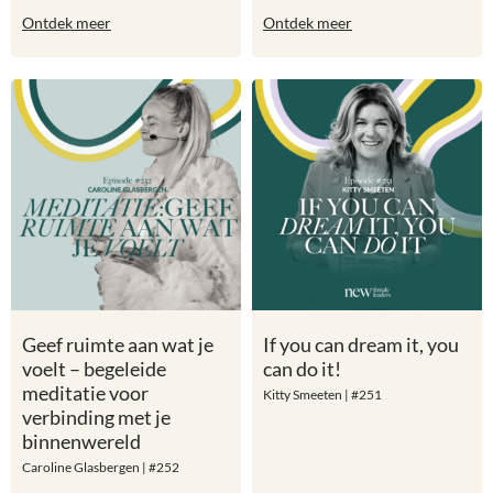
Ontdek meer
Ontdek meer
Geef ruimte aan wat je
If you can dream it, you
voelt – begeleide
can do it!
meditatie voor
Kitty Smeeten | #251
verbinding met je
binnenwereld
Caroline Glasbergen | #252