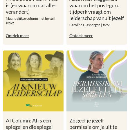
is (en waarom dat alles
waarom het post-guru
verandert)
tijdperk vraagt om
leiderschap vanuit jezelf
Maandelijkse column met her/ai |
#262
Caroline Glasbergen | #261
Ontdek meer
Ontdek meer
AI Column: AI is een
Zo geef je jezelf
spiegel en die spiegel
permissie om je uit te