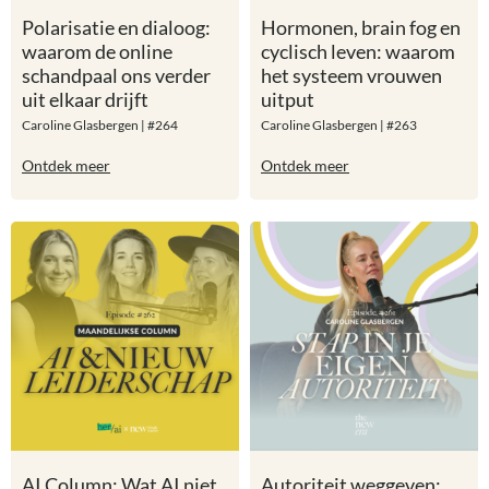
Polarisatie en dialoog:
Hormonen, brain fog en
waarom de online
cyclisch leven: waarom
schandpaal ons verder
het systeem vrouwen
uit elkaar drijft
uitput
Caroline Glasbergen | #264
Caroline Glasbergen | #263
Ontdek meer
Ontdek meer
AI Column: Wat AI niet
Autoriteit weggeven: