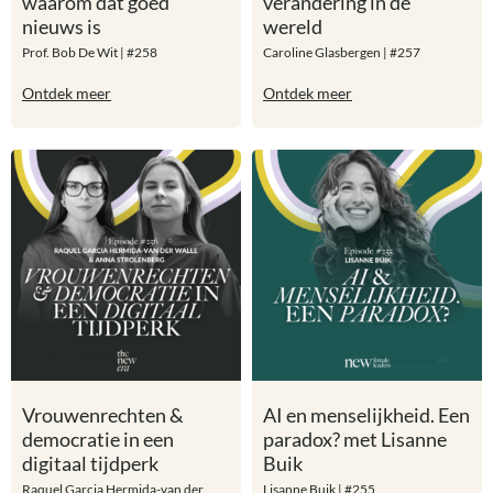
waarom dat goed
verandering in de
nieuws is
wereld
Prof. Bob De Wit | #258
Caroline Glasbergen | #257
Ontdek meer
Ontdek meer
Vrouwenrechten &
AI en menselijkheid. Een
democratie in een
paradox? met Lisanne
digitaal tijdperk
Buik
Raquel Garcia Hermida-van der
Lisanne Buik | #255