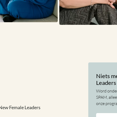
Niets m
Leaders
Word onder
SPAM, allee
onze progr
New Female Leaders
Voor-