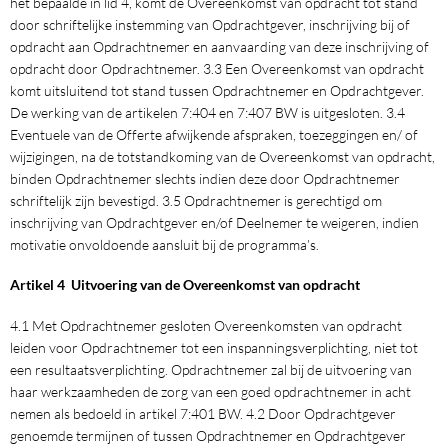
het bepaalde in lid 4, komt de Overeenkomst van opdracht tot stand
door schriftelijke instemming van Opdrachtgever, inschrijving bij of
opdracht aan Opdrachtnemer en aanvaarding van deze inschrijving of
opdracht door Opdrachtnemer. 3.3 Een Overeenkomst van opdracht
komt uitsluitend tot stand tussen Opdrachtnemer en Opdrachtgever.
De werking van de artikelen 7:404 en 7:407 BW is uitgesloten. 3.4
Eventuele van de Offerte afwijkende afspraken, toezeggingen en/ of
wijzigingen, na de totstandkoming van de Overeenkomst van opdracht,
binden Opdrachtnemer slechts indien deze door Opdrachtnemer
schriftelijk zijn bevestigd. 3.5 Opdrachtnemer is gerechtigd om
inschrijving van Opdrachtgever en/of Deelnemer te weigeren, indien
motivatie onvoldoende aansluit bij de programma’s.
Artikel 4 Uitvoering van de Overeenkomst van opdracht
4.1 Met Opdrachtnemer gesloten Overeenkomsten van opdracht
leiden voor Opdrachtnemer tot een inspanningsverplichting, niet tot
een resultaatsverplichting. Opdrachtnemer zal bij de uitvoering van
haar werkzaamheden de zorg van een goed opdrachtnemer in acht
nemen als bedoeld in artikel 7:401 BW. 4.2 Door Opdrachtgever
genoemde termijnen of tussen Opdrachtnemer en Opdrachtgever