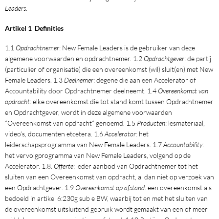
Leaders
.
Artikel 1 Definities
1.1
Opdrachtnemer
: New Female Leaders is de gebruiker van deze
algemene voorwaarden en opdrachtnemer. 1.2
Opdrachtgever
: de partij
(particulier of organisatie) die een overeenkomst (wil) sluit(en) met New
Female Leaders. 1.3
Deelnemer
: degene die aan een Accelerator of
Accountability door Opdrachtnemer deelneemt. 1.4
Overeenkomst van
opdracht
: elke overeenkomst die tot stand komt tussen Opdrachtnemer
en Opdrachtgever, wordt in deze algemene voorwaarden
“Overeenkomst van opdracht” genoemd. 1.5
Producten
: lesmateriaal,
video’s, documenten etcetera. 1.6
Accelerator
: het
leiderschapsprogramma van New Female Leaders. 1.7
Accountability
:
het vervolgprogramma van New Female Leaders, volgend op de
Accelerator. 1.8.
Offerte
: ieder aanbod van Opdrachtnemer tot het
sluiten van een Overeenkomst van opdracht, al dan niet op verzoek van
een Opdrachtgever. 1.9
Overeenkomst op afstand
: een overeenkomst als
bedoeld in artikel 6:230g sub e BW, waarbij tot en met het sluiten van
de overeenkomst uitsluitend gebruik wordt gemaakt van een of meer