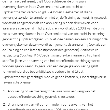
de Training deelneemt, blijft Opdrachtgever de prijs zoals
overeengekomen in de Overeenkomst van opdracht aan
Opdrachtnemer verschuldigd. 9.4 Indien Deelnemer of diens
vervanger zonder te annuleren niet bij de Training aanwezig is geweest,
wordt dit aangemerkt als een annulering binnen drie weken voor
aanvang als genoemd in lid 2, sub c, en wordt aldus 100% van de prijs
zoals overeengekomen in de Overeenkomst van opdracht in rekening
gebracht bij Opdrachtgever. 9.5 Niet-deelnemen aan een Training op de
overeengekomen datum wordt aangemerkt als annulering (ook als aan
de Training op een later tijdstip wordt deelgenomen).
Annuleren en
verplaatsing Coaching
9.6 Coachingsgesprekken kunnen uitsluitend
schriftelijk en voor aanvang van het betreffende coachingsgesprek
worden geannuleerd. In geval van een dergelijke annulering geldt
(onverminderd de bedenktijd zoals bedoeld in lid 1) dat
Opdrachtnemer gerechtigd is de volgende kosten bij Opdrachtgever in
rekening te brengen:
Annulering of verplaatsing tot 48 uur voor aanvang van het
desbetreffende coaching gesprek is kosteloos.
Bij annulering van 48 uur of minder voor aanvang van het
betreffende coachingsgesprek: 100% van de prijs zoals