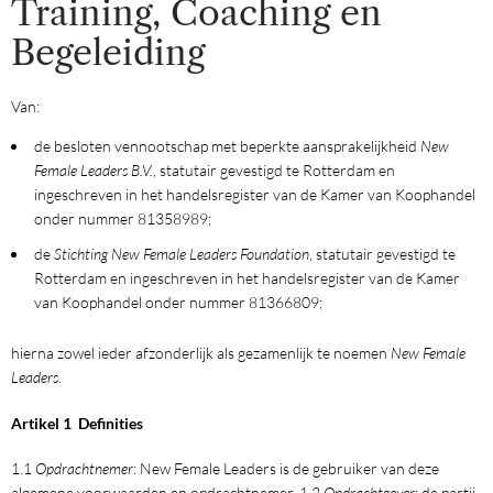
Training, Coaching en
Begeleiding
Van:
de besloten vennootschap met beperkte aansprakelijkheid
New
Female Leaders B.V.
, statutair gevestigd te Rotterdam en
ingeschreven in het handelsregister van de Kamer van Koophandel
onder nummer 81358989;
de
Stichting New Female Leaders Foundation
, statutair gevestigd te
Rotterdam en ingeschreven in het handelsregister van de Kamer
van Koophandel onder nummer 81366809;
hierna zowel ieder afzonderlijk als gezamenlijk te noemen
New Female
Leaders
.
Artikel 1 Definities
1.1
Opdrachtnemer
: New Female Leaders is de gebruiker van deze
algemene voorwaarden en opdrachtnemer. 1.2
Opdrachtgever
: de partij