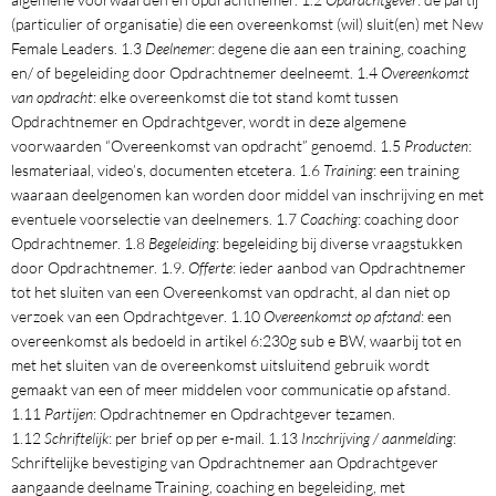
(particulier of organisatie) die een overeenkomst (wil) sluit(en) met New
Female Leaders. 1.3
Deelnemer
: degene die aan een training, coaching
en/ of begeleiding door Opdrachtnemer deelneemt. 1.4
Overeenkomst
van opdracht
: elke overeenkomst die tot stand komt tussen
Opdrachtnemer en Opdrachtgever, wordt in deze algemene
voorwaarden “Overeenkomst van opdracht” genoemd. 1.5
Producten
:
lesmateriaal, video’s, documenten etcetera. 1.6
Training
: een training
waaraan deelgenomen kan worden door middel van inschrijving en met
eventuele voorselectie van deelnemers. 1.7
Coaching
: coaching door
Opdrachtnemer. 1.8
Begeleiding
: begeleiding bij diverse vraagstukken
door Opdrachtnemer. 1.9.
Offerte
: ieder aanbod van Opdrachtnemer
tot het sluiten van een Overeenkomst van opdracht, al dan niet op
verzoek van een Opdrachtgever. 1.10
Overeenkomst op afstand
: een
overeenkomst als bedoeld in artikel 6:230g sub e BW, waarbij tot en
met het sluiten van de overeenkomst uitsluitend gebruik wordt
gemaakt van een of meer middelen voor communicatie op afstand.
1.11
Partijen
: Opdrachtnemer en Opdrachtgever tezamen.
1.12
Schriftelijk
: per brief op per e-mail. 1.13
Inschrijving / aanmelding
:
Schriftelijke bevestiging van Opdrachtnemer aan Opdrachtgever
aangaande deelname Training, coaching en begeleiding, met