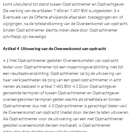
komt uitsluitend tot stand tussen Opdrachtnemer en Opdrachtgever.
De werking van de artikelen 7:404 en 7:407 BW is uitgesloten. 3.4
Eventuele van de Offerte afwijkende afspraken, toezeggingen en/ of
wijzigingen, na de totstandkoming van de Overeenkomst van opdracht,
binden Opdrachtnemer slechts indien deze door Opdrachtnemer
schriftelijk zijn bevestigd.
Artikel 4 Uitvoering van de Overeenkomst van opdracht
4.1 Met Opdrachtnemer gesloten Overeenkomsten van opdracht
leiden voor Opdrachtnemer tot een inspanningsverplichting, niet tot
een resultaatsverplichting. Opdrachtnemer zal bij de uitvoering van
haar werkzaamheden de zorg van een goed opdrachtnemer in acht
nemen als bedoeld in artikel 7:401 BW. 4.2 Door Opdrachtgever
genoemde termijnen of tussen Opdrachtnemer en Opdrachtgever
overeengekomen termijnen gelden slechts als streefdata en binden
Opdrachtnemer dus niet. 4.3 Opdrachtnemer is gerechtigd (delen van)
de Overeenkomst van opdracht (mede) door derden te laten uitvoeren.
Als Opdrachtnemer voor de uitvoering van een met Opdrachtnemer
gesloten overeenkomst derden inschakelt, is Opdrachtnemer
gehouden deze derden zorgvuldig te selecteren.