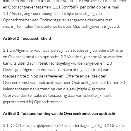
middelen voor communicatie op afstand. 1.10
Partijen
: Opdrachtnemer
en Opdrachtgever tezamen. 1.11
Schriftelijk
: per brief op per e-mail.
1.12
Inschrijving / aanmelding
: Schriftelijke bevestiging van
Opdrachtnemer aan Opdrachtgever aangaande deelname met
inschrijfformulier / enquête welke door Opdrachtgever is ingevuld.
Artikel 2 Toepasselijkheid
2.1 De Algemene Voorwaarden zijn van toepassing op iedere Offerte
en Overeenkomst van opdracht. 2.2 Van de Algemene Voorwaarden
kan uitsluitend schriftelijk rechtsgeldig worden afgeweken. 2.3
Gewijzigde Algemene Voorwaarden worden geacht (ook) van
toepassing te zijn op de (afgegeven) Offerte en de (gesloten)
Overeenkomst van opdracht, wanneer Opdrachtgever niet binnen 30
kalenderdagen na verzending van die gewijzigde Algemene
Voorwaarden ter zake de toepassing daarvan schriftelijk heeft
geprotesteerd bij Opdrachtnemer.
Artikel 3 Totstandkoming van de Overeenkomst van opdracht
3.1 De Offerte is vrijblijvend en 14 kalenderdagen geldig. 3.2 Onverlet