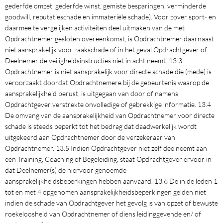
gederfde omzet, gederfde winst, gemiste besparingen, verminderde
goodwill, reputatieschade en immateriële schade). Voor zover sport- en
daarmee te vergelijken activiteiten deel uitmaken van de met
Opdrachtnemer gesloten overeenkomst, is Opdrachtnemer daarnaast
niet aansprakelijk voor zaakschade of in het geval Opdrachtgever of
Deelnemer de veiligheidsinstructies niet in acht neemt. 13.3
Opdrachtnemer is niet aansprakelijk voor directe schade die (mede) is
veroorzaakt doordat Opdrachtnemere bij de gebeurtenis waarop de
aansprakelijkheid berust, is uitgegaan van door of namens
Opdrachtgever verstrekte onvolledige of gebrekkige informatie. 13.4
De omvang van de aansprakelijkheid van Opdrachtnemer voor directe
schade is steeds beperkt tot het bedrag dat daadwerkelijk wordt
uitgekeerd aan Opdrachtnemer door de verzekeraar van
Opdrachtnemer. 13.5 Indien Opdrachtgever niet zelf deelneemt aan
een Training, Coaching of Begeleiding, staat Opdrachtgever ervoor in
dat Deelnemer(s) de hiervoor genoemde
aansprakelijkheidsbeperkingen hebben aanvaard. 13.6 De in de leden 1
tot en met 4 opgenomen aansprakelijkheidsbeperkingen gelden niet
indien de schade van Opdrachtgever het gevolg is van opzet of bewuste
roekeloosheid van Opdrachtnemer of diens leidinggevende en/ of