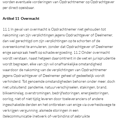
worden eventuele vorderingen van Opdrachtnemer op Opdrachtgever
per direct opeisbaar.
Artikel 11 Overmacht
11.1 In geval van overmacht is Opdrachtnemer niet gehouden tot
nakoming van zijn verplichtingen jegens Opdrachtgever of Deelnemer,
dan wel gerechtigd om zijn verplichtingen op te schorten of de
overeenkomst te annuleren, zonder dat Opdrachtgever of Deelnemer
enige aanspraak heeft op schadevergoeding. 11.2 Onder overmacht
wordt verstaan, naast hetgeen daaromtrent in de wet en jurisprudentie
wordt begrepen, elke van zijn wil onafhankelijke omstandigheid
waardoor de nakoming van de verplichtingen van Opdrachtnemer
jegens Opdrachtgever of Deelnemer geheel of gedeeltelijk wordt
verhinderd. Tot genoemde omstandigheden behoren onder meer, doch
niet uitsluitend: pandemie, natuurverschijnselen, stakingen, brand,
blikseminslag, overstromingen, bedrijfsstoringen, energiestoringen,
oorlog, niet of niet tijdig leveren door toeleveranciers of andere
ingeschakelde derden en het ontbreken van enige via overheidswege te
verkrijgen vergunning, alsmede storingen in een
(telecommunicatie-)netwerk of-verbinding of gebruikte