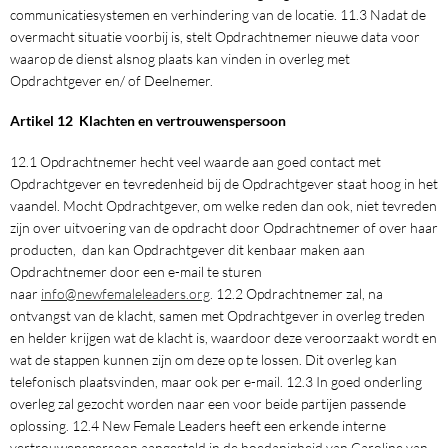
communicatiesystemen en verhindering van de locatie. 11.3 Nadat de
overmacht situatie voorbij is, stelt Opdrachtnemer nieuwe data voor
waarop de dienst alsnog plaats kan vinden in overleg met
Opdrachtgever en/ of Deelnemer.
Artikel 12 Klachten en vertrouwenspersoon
12.1 Opdrachtnemer hecht veel waarde aan goed contact met
Opdrachtgever en tevredenheid bij de Opdrachtgever staat hoog in het
vaandel. Mocht Opdrachtgever, om welke reden dan ook, niet tevreden
zijn over uitvoering van de opdracht door Opdrachtnemer of over haar
producten, dan kan Opdrachtgever dit kenbaar maken aan
Opdrachtnemer door een e-mail te sturen
naar
info@newfemaleleaders.org
. 12.2 Opdrachtnemer zal, na
ontvangst van de klacht, samen met Opdrachtgever in overleg treden
en helder krijgen wat de klacht is, waardoor deze veroorzaakt wordt en
wat de stappen kunnen zijn om deze op te lossen. Dit overleg kan
telefonisch plaatsvinden, maar ook per e-mail. 12.3 In goed onderling
overleg zal gezocht worden naar een voor beide partijen passende
oplossing. 12.4 New Female Leaders heeft een erkende interne
vertrouwenspersoon aangesteld in de hoedanigheid van Caroline van