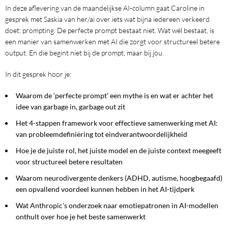
In deze aflevering van de maandelijkse AI-column gaat Caroline in
gesprek met Saskia van her/ai over iets wat bijna iedereen verkeerd
doet: prompting. De perfecte prompt bestaat niet. Wat wél bestaat, is
een manier van samenwerken met AI die zorgt voor structureel betere
output. En die begint niet bij de prompt, maar bij jou.
In dit gesprek hoor je:
Waarom de ‘perfecte prompt’ een mythe is en wat er achter het
idee van garbage in, garbage out zit
Het 4-stappen framework voor effectieve samenwerking met AI:
van probleemdefiniëring tot eindverantwoordelijkheid
Hoe je de juiste rol, het juiste model en de juiste context meegeeft
voor structureel betere resultaten
Waarom neurodivergente denkers (ADHD, autisme, hoogbegaafd)
een opvallend voordeel kunnen hebben in het AI-tijdperk
Wat Anthropic’s onderzoek naar emotiepatronen in AI-modellen
onthult over hoe je het beste samenwerkt