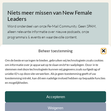
Niets meer missen van New Female
Leaders
Word onderdeel van onze Fe-Mail Community. Geen SPAM,
alleen relevante informatie over nieuwe podcasts, onze
programma’s & events en waardevolle content.
Voor-
Beheer toestemming
en
achternaam
Om de beste ervaringen te bieden, gebruiken wij technologieën zoals cookies
(Vereist)
E-
om informatie over je apparaat op te slaan en/of te raadplegen. Door in te
mailadres
stemmen met deze technologieën kunnen wij gegevens zoals surfgedrag of
unieke ID's op deze site verwerken. Als je geen toestemming geeft of uw
(Vereist)
toestemming intrekt, kan dit een nadelige invloed hebben op bepaalde functies
en mogelijkheden.
Accepteren
Weigeren