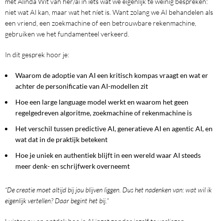
met Alinda Wit van her/ai in iets wat we eigenlijk te weinig bespreken:
niet wat AI kan, maar wat het níet is. Want zolang we AI behandelen als
een vriend, een zoekmachine of een betrouwbare rekenmachine,
gebruiken we het fundamenteel verkeerd.
In dit gesprek hoor je:
Waarom de adoptie van AI een kritisch kompas vraagt en wat er
achter de personificatie van AI-modellen zit
Hoe een large language model werkt en waarom het geen
regelgedreven algoritme, zoekmachine of rekenmachine is
Het verschil tussen predictive AI, generatieve AI en agentic AI, en
wat dat in de praktijk betekent
Hoe je uniek en authentiek blijft in een wereld waar AI steeds
meer denk- en schrijfwerk overneemt
“De creatie moet altijd bij jou blijven liggen. Dus het nadenken van: wat wil ik
eigenlijk vertellen? Daar begint het bij.”