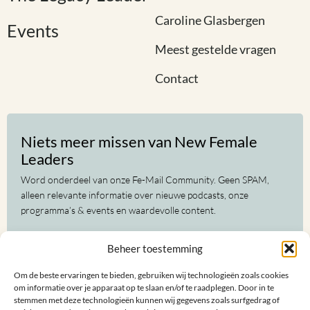
Caroline Glasbergen
Events
Meest gestelde vragen
Contact
Niets meer missen van New Female
Leaders
Word onderdeel van onze Fe-Mail Community. Geen SPAM,
alleen relevante informatie over nieuwe podcasts, onze
programma’s & events en waardevolle content.
Voor-
Beheer toestemming
en
achternaam
Om de beste ervaringen te bieden, gebruiken wij technologieën zoals cookies
(Vereist)
E-
om informatie over je apparaat op te slaan en/of te raadplegen. Door in te
mailadres
stemmen met deze technologieën kunnen wij gegevens zoals surfgedrag of