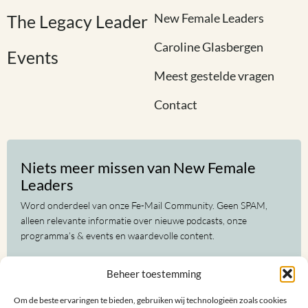
New Female Leaders
The Legacy Leader
Caroline Glasbergen
Events
Meest gestelde vragen
Contact
Niets meer missen van New Female
Leaders
Word onderdeel van onze Fe-Mail Community. Geen SPAM,
alleen relevante informatie over nieuwe podcasts, onze
programma’s & events en waardevolle content.
Voor-
Beheer toestemming
en
achternaam
Om de beste ervaringen te bieden, gebruiken wij technologieën zoals cookies
(Vereist)