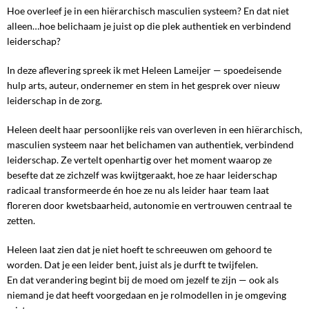
Hoe overleef je in een hiërarchisch masculien systeem? En dat niet
alleen…hoe belichaam je juist op die plek authentiek en verbindend
leiderschap?
In deze aflevering spreek ik met Heleen Lameijer — spoedeisende
hulp arts, auteur, ondernemer en stem in het gesprek over nieuw
leiderschap in de zorg.
Heleen deelt haar persoonlijke reis van overleven in een hiërarchisch,
masculien systeem naar het belichamen van authentiek, verbindend
leiderschap. Ze vertelt openhartig over het moment waarop ze
besefte dat ze zichzelf was kwijtgeraakt, hoe ze haar leiderschap
radicaal transformeerde én hoe ze nu als leider haar team laat
floreren door kwetsbaarheid, autonomie en vertrouwen centraal te
zetten.
Heleen laat zien dat je niet hoeft te schreeuwen om gehoord te
worden. Dat je een leider bent, juist als je durft te twijfelen.
En dat verandering begint bij de moed om jezelf te zijn — ook als
niemand je dat heeft voorgedaan en je rolmodellen in je omgeving