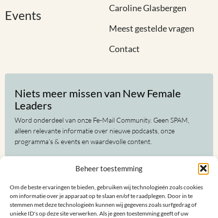
Caroline Glasbergen
Events
Meest gestelde vragen
Contact
Niets meer missen van New Female
Leaders
Word onderdeel van onze Fe-Mail Community. Geen SPAM,
alleen relevante informatie over nieuwe podcasts, onze
programma’s & events en waardevolle content.
Voor-
Beheer toestemming
en
achternaam
Om de beste ervaringen te bieden, gebruiken wij technologieën zoals cookies
(Vereist)
E-
om informatie over je apparaat op te slaan en/of te raadplegen. Door in te
mailadres
stemmen met deze technologieën kunnen wij gegevens zoals surfgedrag of
unieke ID's op deze site verwerken. Als je geen toestemming geeft of uw
(Vereist)