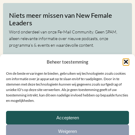
Niets meer missen van New Female
Leaders
Word onderdeel van onze Fe-Mail Community. Geen SPAM,
alleen relevante informatie over nieuwe podcasts, onze
programma’s & events en waardevolle content.
Voor-
Beheer toestemming
en
achternaam
Om de beste ervaringen te bieden, gebruiken wij technologieën zoals cookies
(Vereist)
E-
om informatie over je apparaat op te slaan en/of te raadplegen. Door in te
mailadres
stemmen met deze technologieën kunnen wij gegevens zoals surfgedrag of
unieke ID's op deze site verwerken. Als je geen toestemming geeft of uw
(Vereist)
toestemming intrekt, kan dit een nadelige invloed hebben op bepaalde functies
en mogelijkheden.
Accepteren
Weigeren