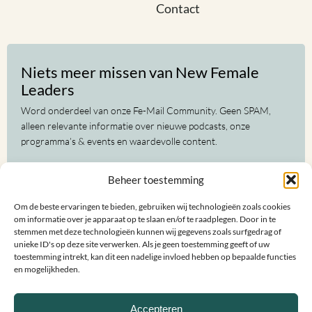
Contact
Niets meer missen van New Female
Leaders
Word onderdeel van onze Fe-Mail Community. Geen SPAM,
alleen relevante informatie over nieuwe podcasts, onze
programma’s & events en waardevolle content.
Voor-
Beheer toestemming
en
achternaam
Om de beste ervaringen te bieden, gebruiken wij technologieën zoals cookies
(Vereist)
E-
om informatie over je apparaat op te slaan en/of te raadplegen. Door in te
mailadres
stemmen met deze technologieën kunnen wij gegevens zoals surfgedrag of
unieke ID's op deze site verwerken. Als je geen toestemming geeft of uw
(Vereist)
toestemming intrekt, kan dit een nadelige invloed hebben op bepaalde functies
en mogelijkheden.
Accepteren