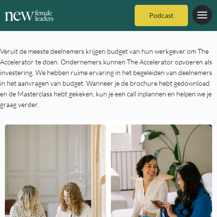
Podcast
Veruit de meeste deelnemers krijgen budget van hun werkgever om The
Accelerator te doen. Ondernemers kunnen The Accelerator opvoeren als
investering. We hebben ruime ervaring in het begeleiden van deelnemers
in het aanvragen van budget. Wanneer je de brochure hebt gedownload
en de Masterclass hebt gekeken, kun je een call inplannen en helpen we je
graag verder.