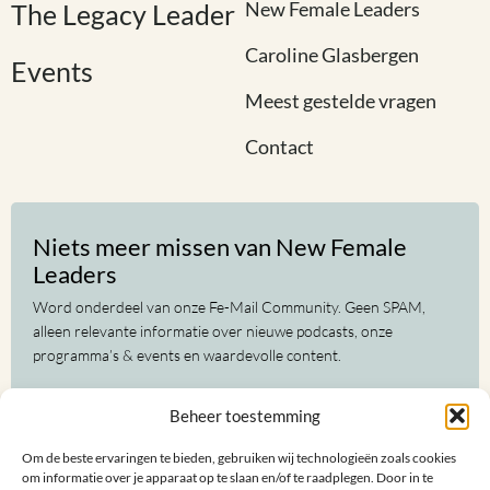
New Female Leaders
The Legacy Leader
Caroline Glasbergen
Events
Meest gestelde vragen
Contact
Niets meer missen van New Female
Leaders
Word onderdeel van onze Fe-Mail Community. Geen SPAM,
alleen relevante informatie over nieuwe podcasts, onze
programma’s & events en waardevolle content.
Voor-
Beheer toestemming
en
achternaam
Om de beste ervaringen te bieden, gebruiken wij technologieën zoals cookies
(Vereist)
E-
om informatie over je apparaat op te slaan en/of te raadplegen. Door in te