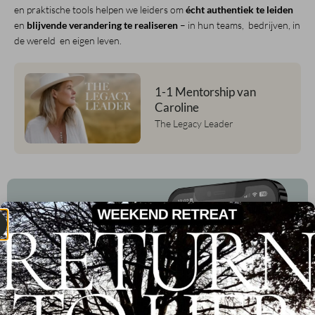
en praktische tools helpen we leiders om
écht authentiek te leiden
en
blijvende verandering te realiseren
– in hun teams, bedrijven, in
de wereld en eigen leven.
1-1 Mentorship van
Caroline
The Legacy Leader
DE PODCAST VOOR
CHANGEMAKERS
4,9
De nummer
#1 podcast