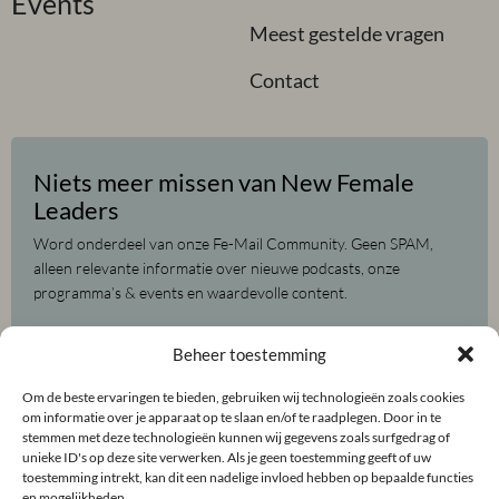
Events
Meest gestelde vragen
Contact
Niets meer missen van New Female
Leaders
Word onderdeel van onze Fe-Mail Community. Geen SPAM,
alleen relevante informatie over nieuwe podcasts, onze
programma’s & events en waardevolle content.
Voor-
Beheer toestemming
en
achternaam
Om de beste ervaringen te bieden, gebruiken wij technologieën zoals cookies
(Vereist)
E-
om informatie over je apparaat op te slaan en/of te raadplegen. Door in te
mailadres
stemmen met deze technologieën kunnen wij gegevens zoals surfgedrag of
unieke ID's op deze site verwerken. Als je geen toestemming geeft of uw
(Vereist)
toestemming intrekt, kan dit een nadelige invloed hebben op bepaalde functies
en mogelijkheden.