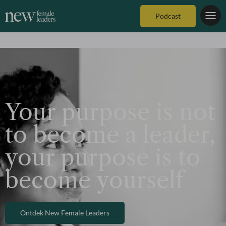
Podcast
Your purpose is not
to become a leader,
your purpose is to
become yourself
Ontdek New Female Leaders