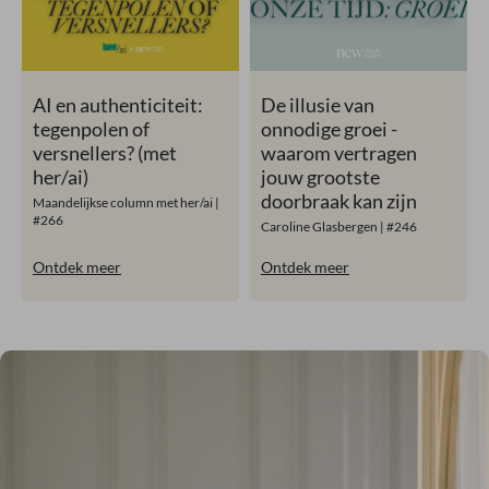
AI en authenticiteit:
De illusie van
tegenpolen of
onnodige groei -
versnellers? (met
waarom vertragen
her/ai)
jouw grootste
doorbraak kan zijn
Maandelijkse column met her/ai |
#266
Caroline Glasbergen | #246
Ontdek meer
Ontdek meer