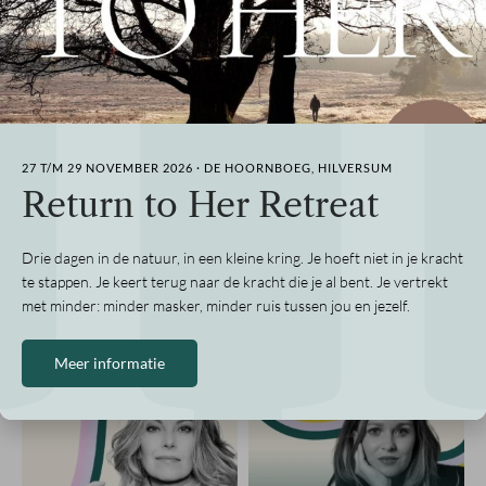
over
authentiek
nieuw
leiderschap
27 T/M 29 NOVEMBER 2026 · DE HOORNBOEG, HILVERSUM
Return to Her Retreat
Beluister onze
podcast
Drie dagen in de natuur, in een kleine kring. Je hoeft niet in je kracht
te stappen. Je keert terug naar de kracht die je al bent. Je vertrekt
met minder: minder masker, minder ruis tussen jou en jezelf.
Meer informatie