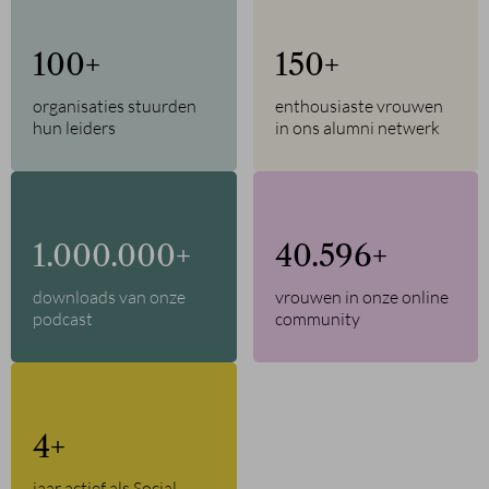
100
+
150
+
organisaties stuurden
enthousiaste vrouwen
hun leiders
in ons alumni netwerk
1.000.000
+
49.705
+
downloads van onze
vrouwen in onze online
podcast
community
4
+
jaar actief als Social